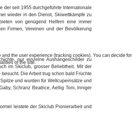
 der seit 1955 durchgeführte Internationale
immer wieder in den Dienst, Skiwettkämpfe zu
fbieten von genügend Helfern eine immer
chen Firmen, Vereinen und der Bevölkerung
te and the user experience (tracking cookies). You can decide for
chichte, nur einzelne Aushängeschilder zu
ities of the site.
ch im Skiclub, grosser Beliebtheit. Mit der
esucht. Die Arbeit trug schon bald Früchte
e Spitze und wurden für Weltcupeinsätze und
by, Schranz Beatrice, Aellig Toni, Inniger
rmel leistete der Skiclub Pionierarbeit und