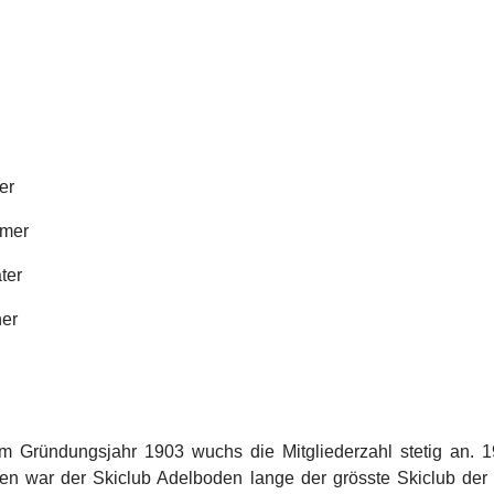
n
er
hmer
ter
ner
 im Gründungsjahr 1903 wuchs die Mitgliederzahl stetig an. 
ahren war der Skiclub Adelboden lange der grösste Skiclub d