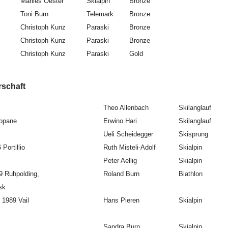
Marlies Oester
Skialpin
Bronze
Toni Burn
Telemark
Bronze
Christoph Kunz
Paraski
Bronze
Christoph Kunz
Paraski
Bronze
Christoph Kunz
Paraski
Gold
haft
Theo Allenbach
Skilanglauf
kopane
Erwino Hari
Skilanglauf
Ueli Scheidegger
Skisprung
Portillio
Ruth Misteli-Adolf
Skialpin
Peter Aellig
Skialpin
9 Ruhpolding,
Roland Burn
Biathlon
sk
 1989 Vail
Hans Pieren
Skialpin
Sandra Burn
Skialpin