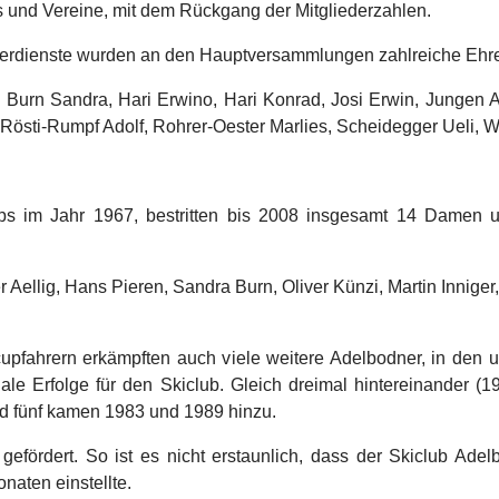
s und Vereine, mit dem Rückgang der Mitgliederzahlen.
Verdienste wurden an den Hauptversammlungen zahlreiche Ehre
 Burn Sandra, Hari Erwino, Hari Konrad, Josi Erwin, Jungen An
 Rösti-Rumpf Adolf, Rohrer-Oester Marlies, Scheidegger Ueli, Wi
ps im Jahr 1967, bestritten bis 2008 insgesamt 14 Damen 
er Aellig, Hans Pieren, Sandra Burn, Oliver Künzi, Martin Innig
fahrern erkämpften auch viele weitere Adelbodner, in den unt
onale Erfolge für den Skiclub. Gleich dreimal hintereinander 
nd fünf kamen 1983 und 1989 hinzu.
fördert. So ist es nicht erstaunlich, dass der Skiclub Adelb
naten einstellte.