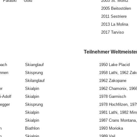
Paraski
Gold
2003 St. Moritz
2005 Beitostölen
2011 Sestriere
2013 La Molina
2017 Tarviso
 Spiele Teilnehmer Weltmeistersc
bach
Skianglauf
1950 Lake Placid
annen
Skisprung
1958 Lathi, 1962 Za
Skilanglauf
1962 Zakopane
er
Skialpin
1962 Chamonix, 1966 
i-Adolf
Skialpin
1978 Garmisch
degger
Skisprung
1978 Hochfilzen, 197
Skialpin
1981 Lathi, 1982 Min
Skialpin
1987 Crans Montana,
n
Biathlon
1993 Morioka
n
Skialpin
1989 Vail