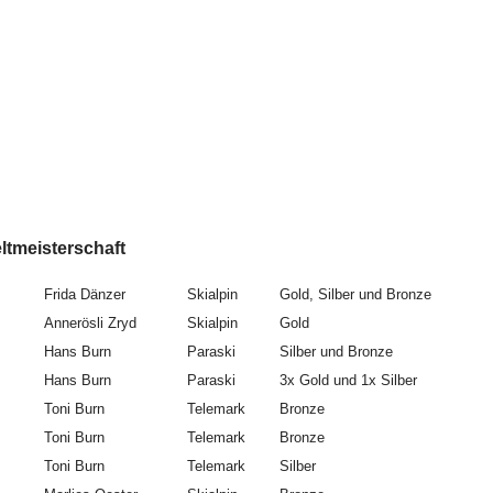
sterschaft
Frida Dänzer
Skialpin
Gold, Silber und Bronze
Annerösli Zryd
Skialpin
Gold
Hans Burn
Paraski
Silber und Bronze
Hans Burn
Paraski
3x Gold und 1x Silber
Toni Burn
Telemark
Bronze
Toni Burn
Telemark
Bronze
Toni Burn
Telemark
Silber