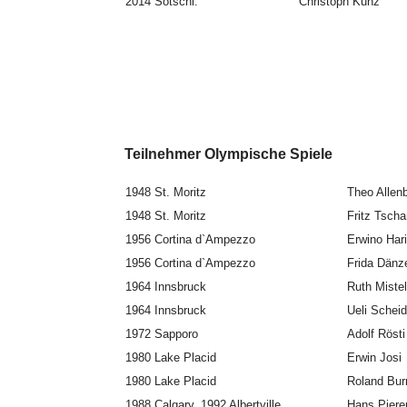
2014 Sotschi.
Christoph Kunz
Teilnehmer Olympische
1948 St. Moritz
Theo Allen
1948 St. Moritz
Fritz Tsch
1956 Cortina d`Ampezzo
Erwino Hari
1956 Cortina d`Ampezzo
Frida Dänz
1964 Innsbruck
Ruth Mistel
1964 Innsbruck
Ueli Schei
1972 Sapporo
Adolf Rösti
1980 Lake Placid
Erwin Josi
1980 Lake Placid
Roland Bur
1988 Calgary, 1992 Albertville
Hans Piere