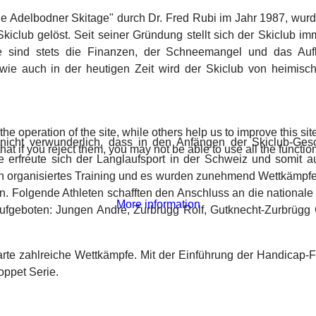
le Adelbodner Skitage" durch Dr. Fred Rubi im Jahr 1987, wurde
Skiclub gelöst. Seit seiner Gründung stellt sich der Skiclub 
te sind stets die Finanzen, der Schneemangel und das Au
wie auch in der heutigen Zeit wird der Skiclub von heimis
e operation of the site, while others help us to improve this si
 nicht verwunderlich, dass in den Anfängen der Skiclub-Ges
t if you reject them, you may not be able to use all the functional
 erfreute sich der Langlaufsport in der Schweiz und somit au
n organisiertes Training und es wurden zunehmend Wettkämpfe b
n. Folgende Athleten schafften den Anschluss an die national
More information
ufgeboten: Jungen André, Zurbrügg Rolf, Gutknecht-Zurbrügg Ga
arte zahlreiche Wettkämpfe. Mit der Einführung der Handicap-Fo
Loppet Serie.