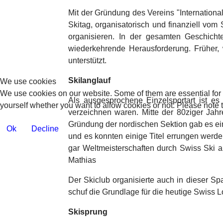
Mit der Gründung des Vereins "Internationa
Skitag, organisatorisch und finanziell vom 
organisieren. In der gesamten Geschich
wiederkehrende Herausforderung. Früher, 
unterstützt.
Skilanglauf
We use cookies
We use cookies on our website. Some of them are essential for th
Als ausgesprochene Einzelsportart ist es
yourself whether you want to allow cookies or not. Please note tha
verzeichnen waren. Mitte der 80ziger Jahre
Gründung der nordischen Sektion gab es ei
Ok
Decline
und es konnten einige Titel errungen werde
gar Weltmeisterschaften durch Swiss Ski a
Mathias
Der Skiclub organisierte auch in dieser Sp
schuf die Grundlage für die heutige Swiss 
Skisprung