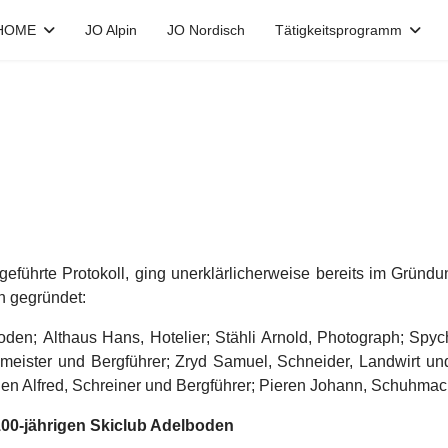
HOME
JO Alpin
JO Nordisch
Tätigkeitsprogramm
eführte Protokoll, ging unerklärlicherweise bereits im Gründ
n gegründet:
den; Althaus Hans, Hotelier; Stähli Arnold, Photograph; Spyche
umeister und Bergführer; Zryd Samuel, Schneider, Landwirt u
n Alfred, Schreiner und Bergführer; Pieren Johann, Schuhmach
100-jährigen Skiclub Adelboden