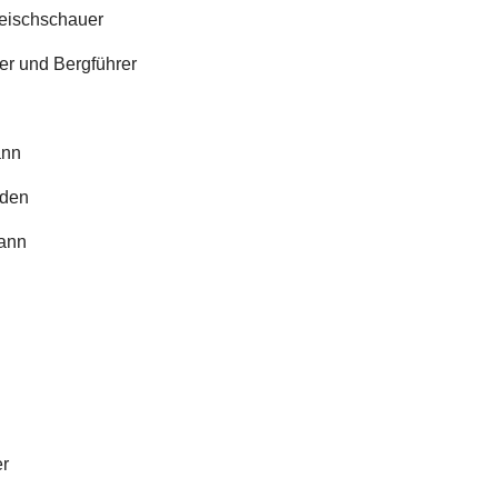
leischschauer
er und Bergführer
ann
oden
mann
er