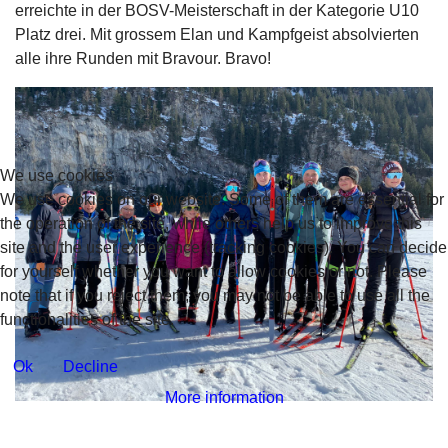
erreichte in der BOSV-Meisterschaft in der Kategorie U10
Platz drei. Mit grossem Elan und Kampfgeist absolvierten
alle ihre Runden mit Bravour. Bravo!
We use cookies
We use cookies on our website. Some of them are essential for
the operation of the site, while others help us to improve this
site and the user experience (tracking cookies). You can decide
for yourself whether you want to allow cookies or not. Please
note that if you reject them, you may not be able to use all the
functionalities of the site.
Ok
Decline
More information